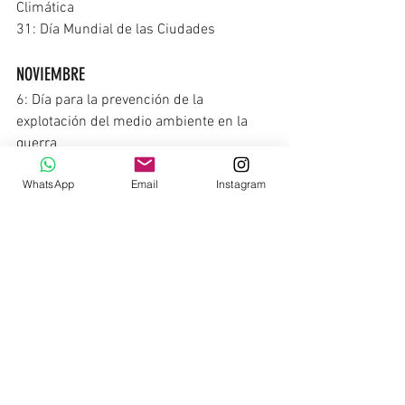
Climática
31: Día Mundial de las Ciudades
NOVIEMBRE
6: 
Día para la prevención de la 
explotación del medio ambiente en la 
guerra
17: Creación Parque Nacional Cayambe 
WhatsApp
Email
Instagram
Coca (Ecuador)
19: Día Mundial del Saneamiento
21: Día Mundial de las Pesquerías
29: Día Internacional del Jaguar
DICIEMBRE
2: Declaratoria de la Reserva Marina de 
Galápagos como Patrimonio Natural de 
la Humanidad
5: Día Internacional del Voluntario y 