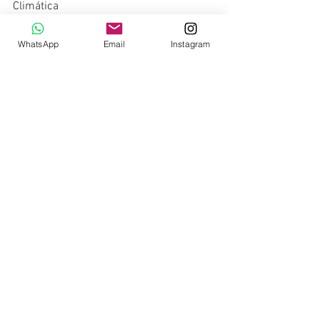
Climática
31: Día Mundial de las Ciudades
WhatsApp
Email
Instagram
NOVIEMBRE
6: 
Día para la prevención de la 
explotación del medio ambiente en la 
guerra
17: Creación Parque Nacional Cayambe 
Coca (Ecuador)
19: Día Mundial del Saneamiento
21: Día Mundial de las Pesquerías
29: Día Internacional del Jaguar
DICIEMBRE
2: Declaratoria de la Reserva Marina de 
Galápagos como Patrimonio Natural de 
la Humanidad
5: Día Internacional del Voluntario y 